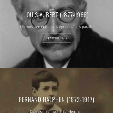
LOUIS AUBERT (1877-1968)
"Un musicien entre trois époques" | A paraître
EN SAVOIR PLUS
FERNAND HALPHEN (1872-1917)
Du salon au front | Ed. Hermann