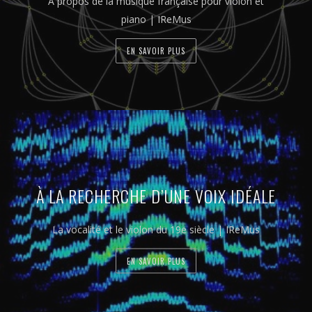
A propos de la musique française pour violon et
piano | IReMus
EN SAVOIR PLUS
À LA RECHERCHE D’UNE VOIX IDÉALE
La vocalité et le violon du 19e siècle | IReMus
EN SAVOIR PLUS