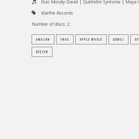
Duo Moraly-David | Quintette Syntonia | Maya V
Klarthe Records
Number of discs:
2
AMAZON
FNAC
APPLE MUSIC
QOBUZ
SP
DEEZER