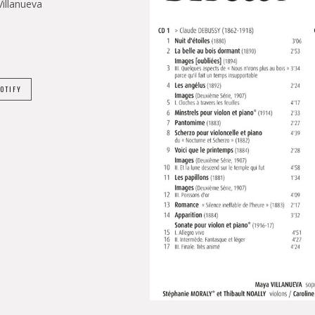
illanueva
OTIFY