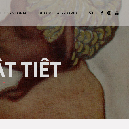
TTE SYNTONIA
DUO MORALY-DAVID
T TIÊT
NO