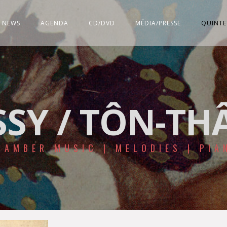
NEWS
AGENDA
CD/DVD
MÉDIA/PRESSE
QUINTE
SY / TÔN-THÂ
HAMBER MUSIC | MELODIES | PIA